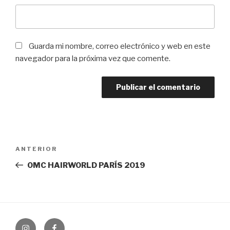
Guarda mi nombre, correo electrónico y web en este
navegador para la próxima vez que comente.
Navegación
ANTERIOR
Entrada
de
anterior:
OMC HAIRWORLD PARÍS 2019
entradas
Instagram
Facebook