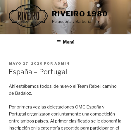
Saltar
al
RIVEIRO 1980
contenido
Peluquería y Barbería
Menú
PUBLICADO
MAYO 27, 2020
POR
ADMIN
EL
España – Portugal
Ahí estábamos todos, de nuevo el Team Rebel, camino
de Badajoz.
Por primera vez las delegaciones OMC España y
Portugal organizaron conjuntamente una competición
entre ambos países. Al primer clasificado se le abonará la
inscripción en la categoría escogida para participar en el