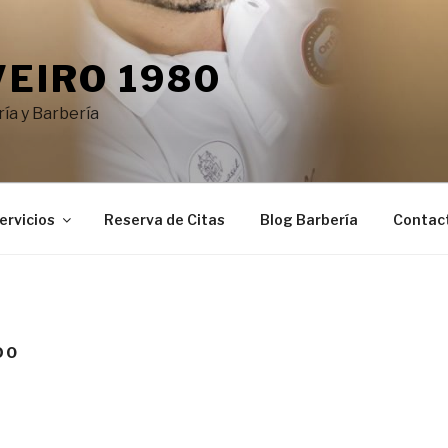
VEIRO 1980
ía y Barbería
ervicios
Reserva de Citas
Blog Barbería
Contac
DO