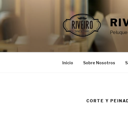
Saltar
al
contenido
RI
Peluquer
Inicio
Sobre Nosotros
S
CORTE Y PEINA